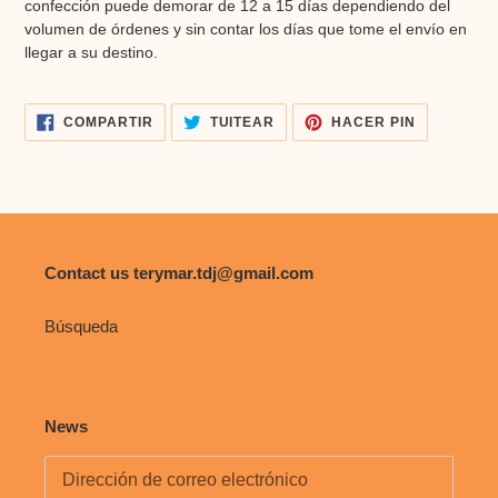
confección puede demorar de 12 a 15 días dependiendo del
a
volumen de órdenes y sin contar los días que tome el envío en
tu
llegar a su destino.
carrito
de
compra
COMPARTIR
TUITEAR
PINEAR
COMPARTIR
TUITEAR
HACER PIN
EN
EN
EN
FACEBOOK
TWITTER
PINTERES
Contact us terymar.tdj@gmail.com
Búsqueda
News