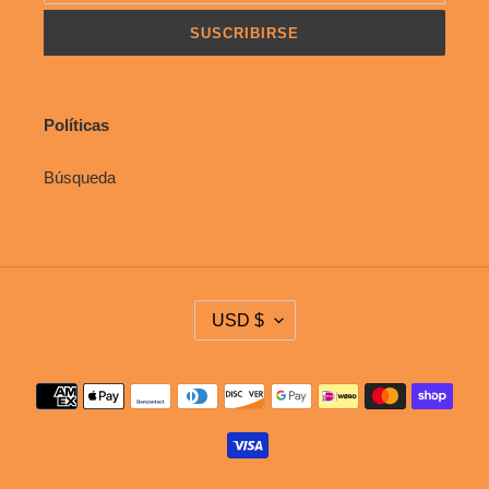
SUSCRIBIRSE
Políticas
Búsqueda
M
USD $
O
N
E
Métodos
D
de
A
pago