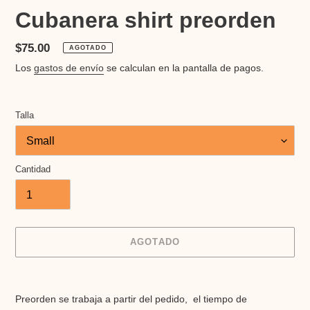
Cubanera shirt preorden
Precio
$75.00
AGOTADO
habitual
Los
gastos de envío
se calculan en la pantalla de pagos.
Talla
Cantidad
AGOTADO
Agregando
el
Preorden se trabaja a partir del pedido, el tiempo de
producto