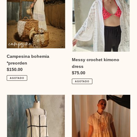
Campesina bohemia
Messy crochet kimono
*preorden
dress
Precio
$150.00
Precio
$75.00
habitual
AGOTADO
habitual
AGOTADO
Nilo
Muñeca
dress
Campesina