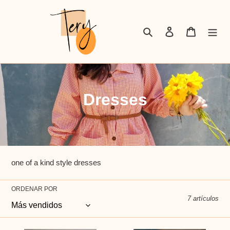
Ir
directamente
al
Buscar
Ingresar
Carrito
contenido
C
Dresses
o
l
e
one of a kind style dresses
c
ORDENAR POR
c
7 artículos
i