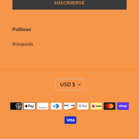
SUSCRIBIRSE
Políticas
Búsqueda
M
USD $
O
N
E
Métodos
D
de
A
pago