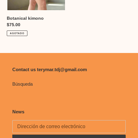
Botanical kimono
Precio
$75.00
habitual
AGOTADO
Contact us terymar.tdj@gmail.com
Búsqueda
News