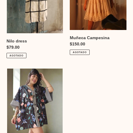
Muñeca Campesina
Nilo dress
Precio
$150.00
Precio
$79.00
habitual
AGOTADO
habitual
AGOTADO
Botanical
kimono