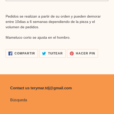
Agregando
el
Pedidos se realizan a partir de su orden y pueden demorar
producto
entre 10dias a 6 semanas dependiendo de la pieza y el
a
volumen de pedidos.
tu
carrito
Mameluco corto se ajusta en el hombro.
de
compra
COMPARTIR
TUITEAR
PINEAR
COMPARTIR
TUITEAR
HACER PIN
EN
EN
EN
FACEBOOK
TWITTER
PINTERES
Contact us terymar.tdj@gmail.com
Búsqueda