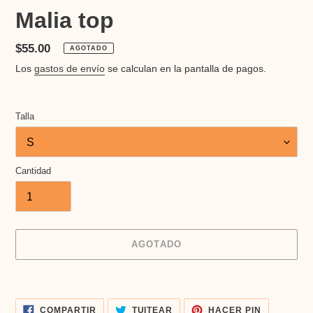
Malia top
Precio
$55.00
AGOTADO
habitual
Los
gastos de envío
se calculan en la pantalla de pagos.
Talla
Cantidad
AGOTADO
Agregando
el
COMPARTIR
TUITEAR
PINEAR
producto
COMPARTIR
TUITEAR
HACER PIN