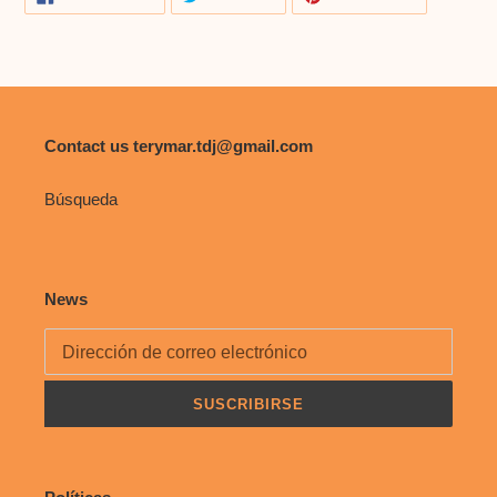
EN
EN
EN
a
FACEBOOK
TWITTER
PINTERES
tu
carrito
de
compra
Contact us terymar.tdj@gmail.com
Búsqueda
News
SUSCRIBIRSE