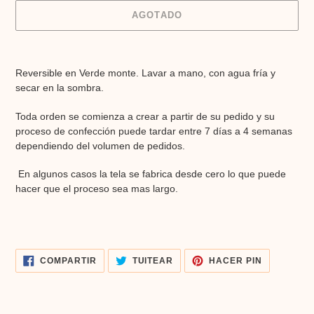
AGOTADO
Agregando
el
Reversible en Verde monte. Lavar a mano, con agua fría y
producto
secar en la sombra.
a
tu
Toda orden se comienza a crear a partir de su pedido y su
carrito
proceso de confección puede tardar entre 7 días a 4 semanas
de
dependiendo del volumen de pedidos.
compra
En algunos casos la tela se fabrica desde cero lo que puede
hacer que el proceso sea mas largo.
COMPARTIR
TUITEAR
PINEAR
COMPARTIR
TUITEAR
HACER PIN
EN
EN
EN
FACEBOOK
TWITTER
PINTERES