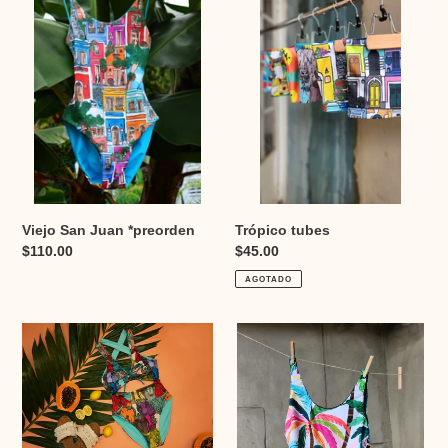
ó
Juan
*preorden
n
:
Viejo San Juan *preorden
Trópico tubes
Precio
$110.00
Precio
$45.00
habitual
habitual
AGOTADO
El
Palmera
ganado
preorden
feliz
Preorden