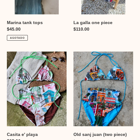
Marina tank tops
La galla one piece
Precio
$45.00
Precio
$110.00
habitual
habitual
AGOTADO
Casita
Old
e'
sanj
playa
juan
(two
piece)
*preorden
Casita e' playa
Old sanj juan (two piece)