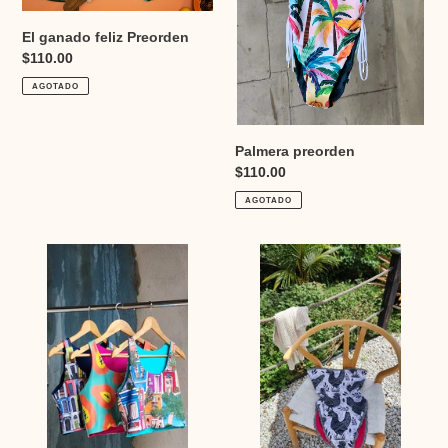
El ganado feliz Preorden
Precio
$110.00
habitual
AGOTADO
Palmera preorden
Precio
$110.00
habitual
AGOTADO
Marina
La
tank
galla
tops
one
piece