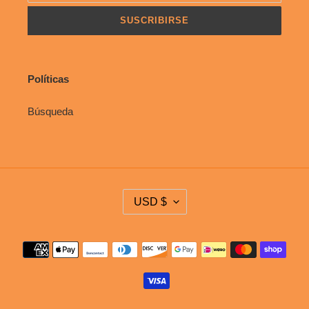
SUSCRIBIRSE
Políticas
Búsqueda
M
USD $
O
N
E
Métodos
D
de
A
pago