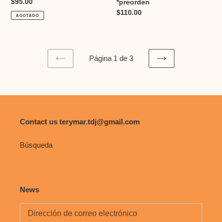
Precio
$95.00
*preorden
habitual
Precio
$110.00
AGOTADO
habitual
Página 1 de 3
PAGINA
SIGUIENTE
ANTERIOR
PÁGINA
Contact us terymar.tdj@gmail.com
Búsqueda
News