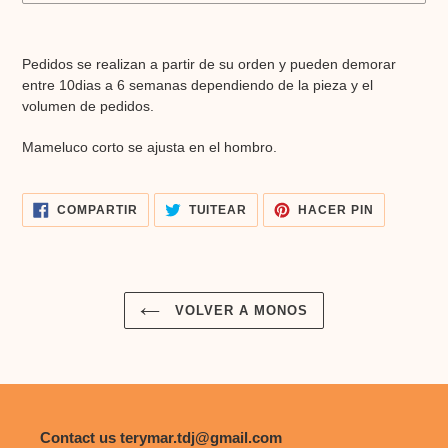
Agregando
el
Pedidos se realizan a partir de su orden y pueden demorar
producto
entre 10dias a 6 semanas dependiendo de la pieza y el
a
volumen de pedidos.
tu
carrito
Mameluco corto se ajusta en el hombro.
de
compra
COMPARTIR
TUITEAR
PINEAR
COMPARTIR
TUITEAR
HACER PIN
EN
EN
EN
FACEBOOK
TWITTER
PINTERES
VOLVER A MONOS
Contact us terymar.tdj@gmail.com