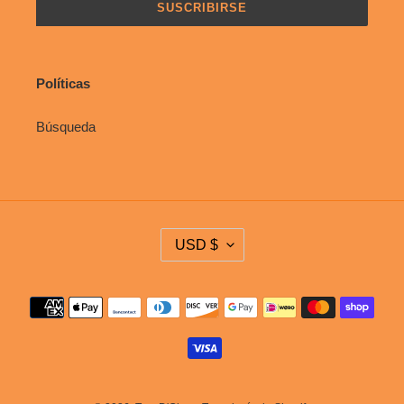
SUSCRIBIRSE
Políticas
Búsqueda
M
USD $
O
N
E
Métodos
D
de
A
pago