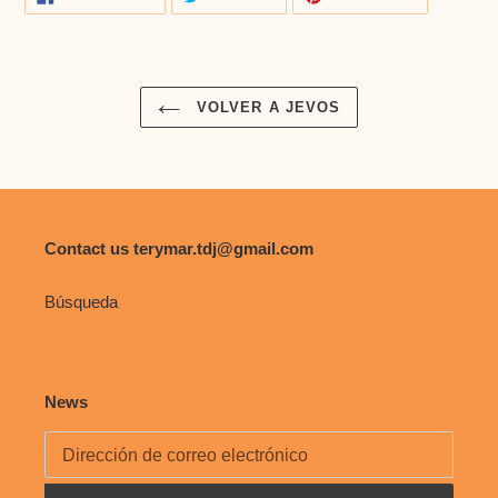
EN
EN
EN
a
FACEBOOK
TWITTER
PINTERES
tu
carrito
de
VOLVER A JEVOS
compra
Contact us terymar.tdj@gmail.com
Búsqueda
News