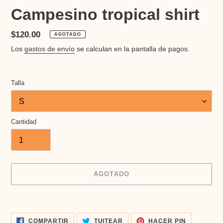
Campesino tropical shirt
Precio
$120.00
AGOTADO
habitual
Los
gastos de envío
se calculan en la pantalla de pagos.
Talla
Cantidad
AGOTADO
Agregando
el
COMPARTIR
TUITEAR
PINEAR
producto
COMPARTIR
TUITEAR
HACER PIN