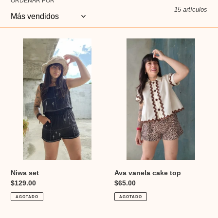
ó
ORDENAR POR
15 artículos
n
:
Niwa
Ava
set
vanela
cake
top
Niwa set
Ava vanela cake top
Precio
$129.00
Precio
$65.00
habitual
habitual
AGOTADO
AGOTADO