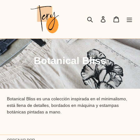
Ir
directamente
al
Buscar
Ingresar
Carrito
contenido
C
Botanical Bliss
o
l
e
Botanical Bliss es una colección inspirada en el minimalismo,
c
está llena de detalles, bordados en máquina y estampas
botánicas pintadas a mano.
c
i