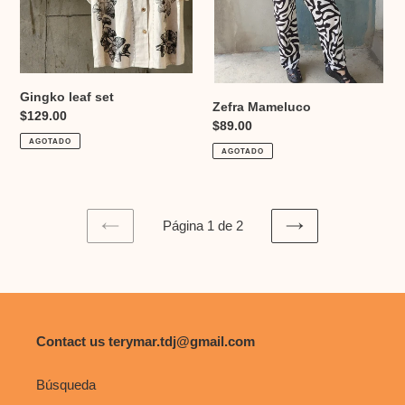
Gingko leaf set
Zefra Mameluco
Precio
$129.00
Precio
$89.00
habitual
AGOTADO
habitual
AGOTADO
Página 1 de 2
PAGINA
SIGUIENTE
ANTERIOR
PÁGINA
Contact us terymar.tdj@gmail.com
Búsqueda